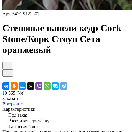
Арт.
643CS122307
Стеновые панели кедр Cork
Stone/Корк Стоун Сета
оранжевый
10 565 ₽/
м²
Заказать
В корзине
Характеристики
Под заказ
Рассчитать доставку
Гарантия 5 лет
Цена действительна только для интернет-магазина и может