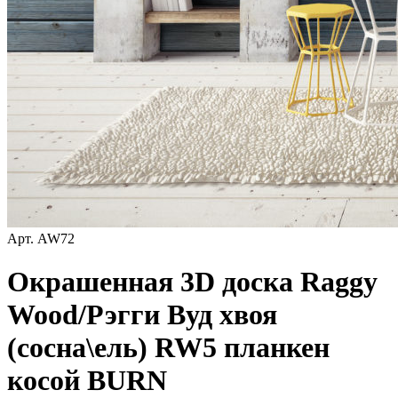
Арт.
AW72
Окрашенная 3D доска Raggy
Wood/Рэгги Вуд хвоя
(сосна\ель) RW5 планкен
косой BURN