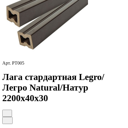
Арт.
PT005
Лага стардартная Legro/
Легро Natural/Натур
2200х40х30