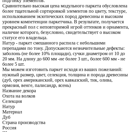
подгонку элементов.
Сравнительно высокая цена модульного паркета обусловлена
более тщательной сортировкой элементов по цвету, текстуре,
использованием экзотических пород древесины и высоким
уровнем компетенции паркетчика. В результате, получается
прекрасный пол с неповторимой игрой оттенков и орнамента,
наличие которого, безусловно, свидетельствует о высоком
статусе его владельца.
Натур - паркет смешанного распила с небольшими
перепадами по тону. Допускаются незначительные дефекты:
заболонь (не более 10% площади), сучки диаметром от 10 до
20 мм. На длину до 600 мм -не более 3 шт., более 600 мм - не
более 5 шт.
Мы можем изготовить паркет исходя из ваших пожеланий:
нужный размер, цвет, селекция, толщина и порода древесины
(дуб, орех американский, орех кавказский, тик, олива,
ормозия, венге, палисандр, ясень)
Название декора
Охота на волков
Селекция
Натур
Материал
Дуб
Страна производства
Россия