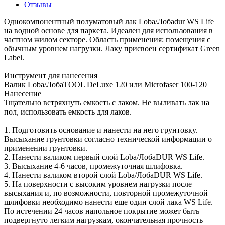
Отзывы
Однокомпонентный полуматовый лак Loba/Лобаdur WS Life
на водной основе для паркета. Идеален для использования в
частном жилом секторе. Область применения: помещения с
обычным уровнем нагрузки. Лаку присвоен сертификат Green
Label.
Инструмент для нанесения
Валик Loba/ЛобаTOOL DeLuxe 120 или Microfaser 100-120
Нанесение
Тщательно встряхнуть емкость с лаком. Не выливать лак на
пол, использовать емкость для лаков.
1. Подготовить основание и нанести на него грунтовку.
Высыхание грунтовки согласно технической информации о
применении грунтовки.
2. Нанести валиком первый слой Loba/ЛобаDUR WS Life.
3. Высыхание 4-6 часов, промежуточная шлифовка.
4. Нанести валиком второй слой Loba/ЛобаDUR WS Life.
5. На поверхности с высоким уровнем нагрузки после
высыхания и, по возможности, повторной промежуточной
шлифовки необходимо нанести еще один слой лака WS Life.
По истечении 24 часов напольное покрытие может быть
подвергнуто легким нагрузкам, окончательная прочность