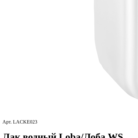
Арт.
LACKE023
Лак водный Loba/Лоба WS