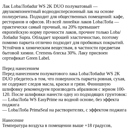
Лак Loba/Лобаdur WS 2K DUO полуматовый —
двухкомпонентный воднодисперсионный лак на основе
полиуретана. Подходит для общественных помещений: кафе,
ресторанов и офисов. Из всей линейки лаков Loba/Лоба —
практически самый прочный, на 20% превышает
европейскую норму прочности лаков, прочнее только Loba/
Лобаdur Supra. Обладает хорошей эластичностью, поэтому
помимо паркета отлично подходит для пробковых покрытий.
Устойчив к химическим веществам, в частности предметам
бытовой химии. Степень блеска 30%. Лаку присвоен
сертификат Green Label.
Перед нанесением
Перед нанесением полуматового лака Loba/Лобаdur WS 2K
DUO убедитесь в том, что поверхность паркета ровная, сухая,
не содержит следов масла, краски и грязи. Финишную
шлифовку рекомендуем производить абразивом с зерном 100-
120. После шлифовки нанести одну из подходящих грунтовок:
— Loba/Лоба WS EasyPrime на водной основе, без эффекта
поджига
— Loba/Лоба PrimaSeal на растворителях, с эффектом поджига
Нанесение
Температура воздуха в помещении выше +18 градусов,