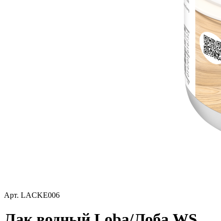
Арт.
LACKE006
Лак водный Loba/Лоба WS