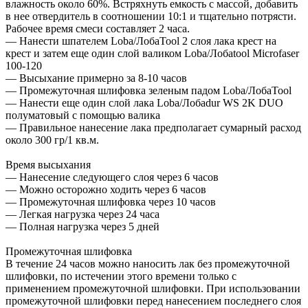
влажность около 60%. Встряхнуть емкость с массой, добавить
в нее отвердитель в соотношении 10:1 и тщательно потрясти.
Рабочее время смеси составляет 2 часа.
— Нанести шпателем Loba/ЛобаTool 2 слоя лака крест на
крест и затем еще один слой валиком Loba/Лобаtool Microfaser
100-120
— Высыхание примерно за 8-10 часов
— Промежуточная шлифовка зеленым падом Loba/ЛобаTool
— Нанести еще один слой лака Loba/Лобаdur WS 2K DUO
полуматовый с помощью валика
— Правильное нанесение лака предполагает сумарный расход
около 300 гр/1 кв.м.
Время высыхания
— Нанесение следующего слоя через 6 часов
— Можно осторожно ходить через 6 часов
— Промежуточная шлифовка через 10 часов
— Легкая нагрузка через 24 часа
— Полная нагрузка через 5 дней
Промежуточная шлифовка
В течение 24 часов можно наносить лак без промежуточной
шлифовки, по истечении этого времени только с
применением промежуточной шлифовки. При использовании
промежуточной шлифовки перед нанесением последнего слоя