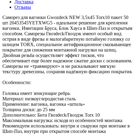
Доставка
Отзывы
Саморез для вагонки Gwozdeck NEW 3,5x45 Torx10 пакет 50
шт 20453545YETXWG5 - идеальное решение для крепления
вагонки, Имитации Бруса, Блок Хауса в Шип-Паз и открытым
способом. Саморезы Гвозdeck/Гвоздэк имеют особый вид
острия в виде фрезы и малогабаритную потайную головку со
шлицем TORX, специальное антифрикционное смазывающее
покрытие для снижения монтажной нагрузки на шлиц.
Двойная резьба осуществляет эффект тисков, что
обеспечивает еще более надежное сжатие доски с основанием.
Саморезы не «травмируют» и не раскалывают мягкую
текстуру древесины, сохраняя надёжную фиксацию покрытия.
Особенности:
Головка имеет зенкующие ребра.
Материал: низкоуглеродистая сталь
Применение: вагонка, вагонка «штиль»
Толщина доски: до 25 мм
Дополнительно: Бита Гвозdeck/Гвоздэк Torx 10
Максимальная нагрузка: исходя из особенностей монтажа
Рекомендуем использовать: внутри и снаружи при монтаже в
Шип-Паз, внутри при открытом способе монтажа