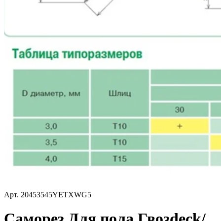
Арт.
20453545YETXWG5
Саморез Для пола Гвозdeck/