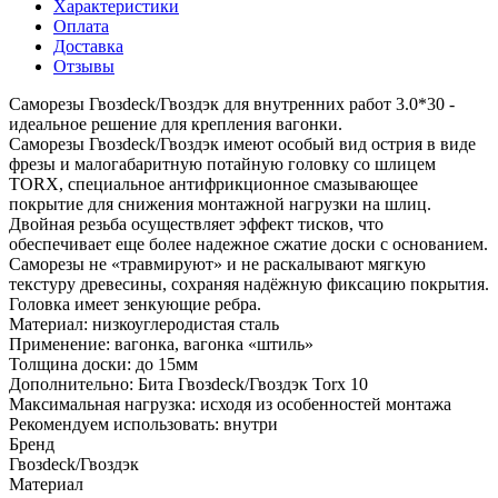
Характеристики
Оплата
Доставка
Отзывы
Саморезы Гвозdeck/Гвоздэк для внутренних работ 3.0*30 -
идеальное решение для крепления вагонки.
Саморезы Гвозdeck/Гвоздэк имеют особый вид острия в виде
фрезы и малогабаритную потайную головку со шлицем
TORX, специальное антифрикционное смазывающее
покрытие для снижения монтажной нагрузки на шлиц.
Двойная резьба осуществляет эффект тисков, что
обеспечивает еще более надежное сжатие доски с основанием.
Саморезы не «травмируют» и не раскалывают мягкую
текстуру древесины, сохраняя надёжную фиксацию покрытия.
Головка имеет зенкующие ребра.
Материал: низкоуглеродистая сталь
Применение: вагонка, вагонка «штиль»
Толщина доски: до 15мм
Дополнительно: Бита Гвозdeck/Гвоздэк Torx 10
Максимальная нагрузка: исходя из особенностей монтажа
Рекомендуем использовать: внутри
Бренд
Гвозdeck/Гвоздэк
Материал