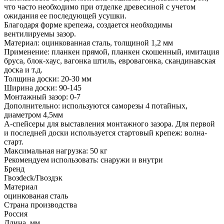
что часто необходимо при отделке древесиной с учетом
ожидания ее последующей усушки.
Благодаря форме крепежа, создается необходимы
вентилируемы зазор.
Материал: оцинкованная сталь, толщиной 1,2 мм
Применение: планкен прямой, планкен скошенный, имитация
бруса, блок-хаус, вагонка штиль, евровагонка, скандинавская
доска и т.д.
Толщина доски: 20-30 мм
Ширина доски: 90-145
Монтажный зазор: 0-7
Дополнительно: используются саморезы 4 потайных,
диаметром 4,5мм
А-спейсеры для выставления монтажного зазора. Для первой
и последней доски используется стартовый крепеж: волна-
старт.
Максимальная нагрузка: 50 кг
Рекомендуем использовать: снаружи и внутри
Бренд
Гвозdeck/Гвоздэк
Материал
оцинкованая сталь
Страна производства
Россия
Длина, мм