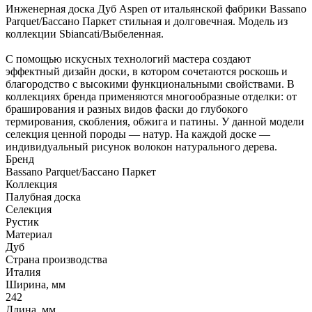
Инженерная доска Дуб Aspen от итальянской фабрики Bassano
Parquet/Бассано Паркет стильная и долговечная. Модель из
коллекции Sbiancati/Выбеленная.
С помощью искусных технологий мастера создают
эффектный дизайн доски, в котором сочетаются роскошь и
благородство с высокими функциональными свойствами. В
коллекциях бренда применяются многообразные отделки: от
браширования и разных видов фаски до глубокого
термирования, скобления, обжига и патины. У данной модели
селекция ценной породы — натур. На каждой доске —
индивидуальный рисунок волокон натурального дерева.
Бренд
Bassano Parquet/Бассано Паркет
Коллекция
Палубная доска
Селекция
Рустик
Материал
Дуб
Страна производства
Италия
Ширина, мм
242
Длина, мм