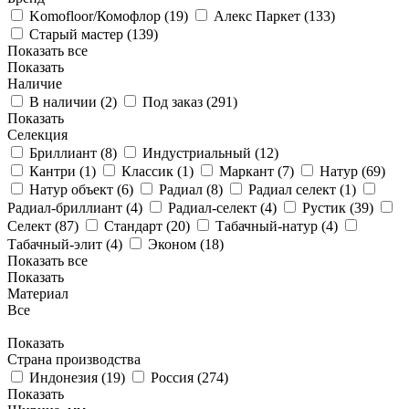
Komofloor/Комофлор (
19
)
Алекс Паркет (
133
)
Старый мастер (
139
)
Показать все
Показать
Наличие
В наличии (
2
)
Под заказ (
291
)
Показать
Селекция
Бриллиант (
8
)
Индустриальный (
12
)
Кантри (
1
)
Классик (
1
)
Маркант (
7
)
Натур (
69
)
Натур объект (
6
)
Радиал (
8
)
Радиал селект (
1
)
Радиал-бриллиант (
4
)
Радиал-селект (
4
)
Рустик (
39
)
Селект (
87
)
Стандарт (
20
)
Табачный-натур (
4
)
Табачный-элит (
4
)
Эконом (
18
)
Показать все
Показать
Материал
Все
Показать
Страна производства
Индонезия (
19
)
Россия (
274
)
Показать