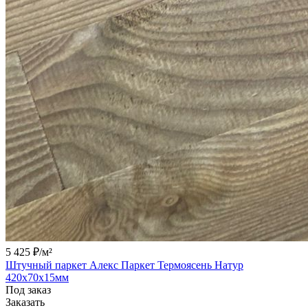
5 425 ₽/
м²
Штучный паркет Алекс Паркет Термоясень Натур
420х70х15мм
Под заказ
Заказать