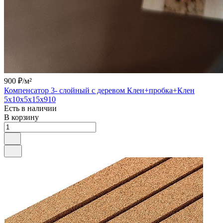
900 ₽/
м²
Компенсатор 3- слойный с деревом Клен+пробка+Клен
5х10х5х15х910
Есть в наличии
В корзину